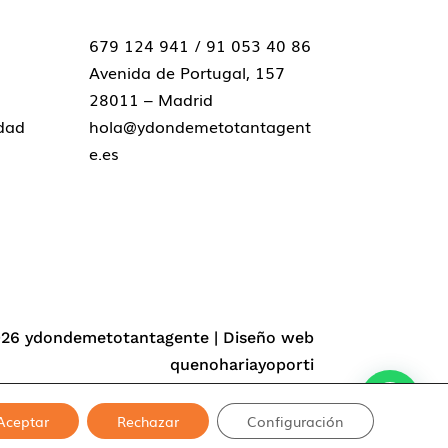
679 124 941 /
91 053 40 86
Avenida de Portugal, 157
28011 – Madrid
idad
hola@ydondemetotantagent
e.es
026 ydondemetotantagente | Diseño web
quenohariayoporti
Aceptar
Rechazar
Configuración